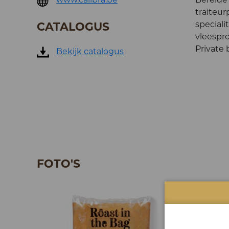
traiteu
specialit
CATALOGUS
vleespr
Private
Bekijk catalogus
FOTO'S