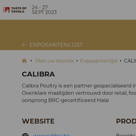
24 - 27
SEPT 2023
EXPOSANTENLIJST
Plan uw bezoek
Exposantenlijst
CAL
CALIBRA
Calibra Poultry is een partner gespecialiseerd in
Ovenklare maaltijden vertrouwd door retail, f
oorsprong BRC-gecertificeerd Halal
WEBSITE
PRO
www.calibra.be
Bereide