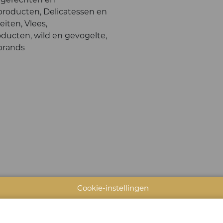
rproducten, Delicatessen en
eiten, Vlees,
oducten, wild en gevogelte,
 brands
Cookie-instellingen