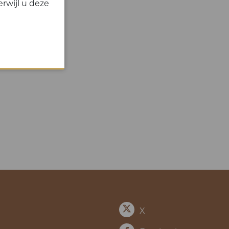
rwijl u deze
X