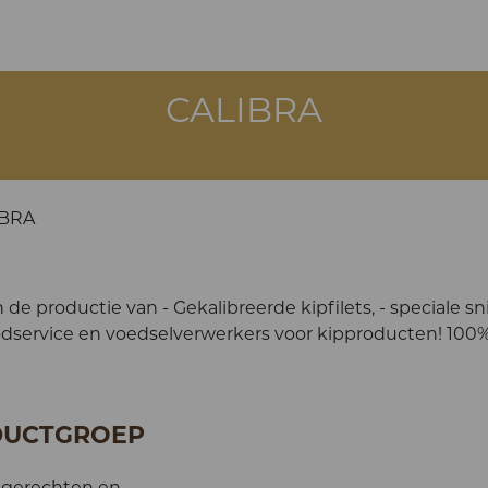
CALIBRA
IBRA
 de productie van - Gekalibreerde kipfilets, - speciale sni
oodservice en voedselverwerkers voor kipproducten! 100
DUCTGROEP
 gerechten en