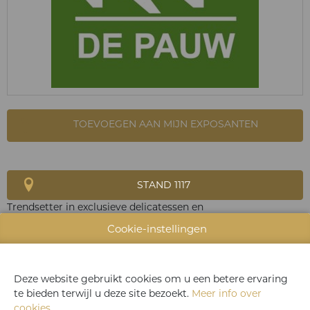
TOEVOEGEN AAN MIJN EXPOSANTEN
STAND 1117
Trendsetter in exclusieve delicatessen en
eindejaarsproducten!
Cookie-instellingen
Deze website gebruikt cookies om u een betere ervaring
te bieden terwijl u deze site bezoekt.
Meer info over
WEBSITE CATALOGUS
cookies
.