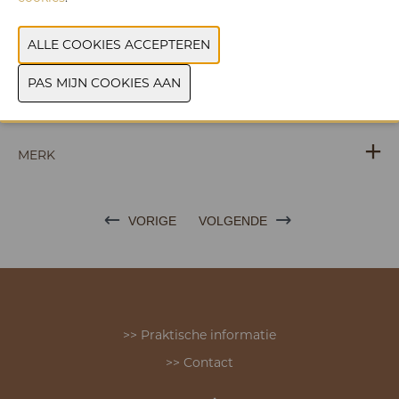
PRODUCTGROEP
FOTO'S
ONTDEK DE NIEUWSTE PRODUCTEN TIJDENS
TASTE OF TAVOLA
MERK
VORIGE
VOLGENDE
>> Praktische informatie
>> Contact