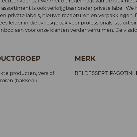
 er echter voor dat we met de regelmaat van de klok nie
assortiment is ook verkrijgbaar onder private label. We
en private labels, nieuwe recepturen en verpakkingen. 
 leider in diepvriesgebak voor professionals, stuurt si
s aanbod aan voor onze klanten verder verruimen. De visaf
DUCTGROEP
MERK
kte producten, vers of
BELDESSERT, PAGOTINI,
oren (bakkerij)