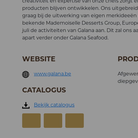
creativiteit en expertise van onze chefs zorgt
producten blijven ontwikkelen. Ons uitgebreid 
graag bij de uitwerking van eigen merkideeën 
bekende Mademoiselle Desserts Group, Europees
juli de activiteiten van Galana aan. Dit zal on
apart verder onder Galana Seafood.
WEBSITE
PRO
www.galana.be
Afgewer
diepgevr
CATALOGUS
Bekijk catalogus