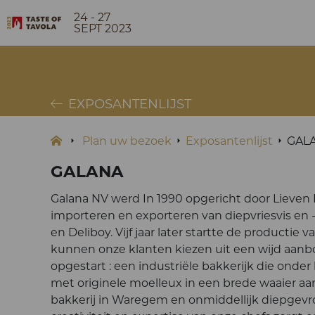
24 - 27
SEPT 2023
EXPOSANTENLIJST
Plan uw bezoek
Exposantenlijst
GAL
GALANA
Galana NV werd In 1990 opgericht door Lieven B
importeren en exporteren van diepvriesvis en
en Deliboy. Vijf jaar later startte de producti
kunnen onze klanten kiezen uit een wijd aanbod
opgestart : een industriële bakkerijk die onde
met originele moelleux in een brede waaier a
bakkerij in Waregem en onmiddellijk diepgev