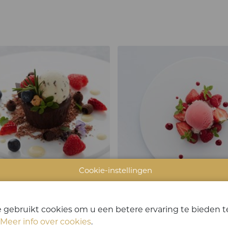
Cookie-instellingen
EN TIJDENS TASTE OF TAVOLA
 gebruikt cookies om u een betere ervaring te bieden te
Meer info over cookies
.