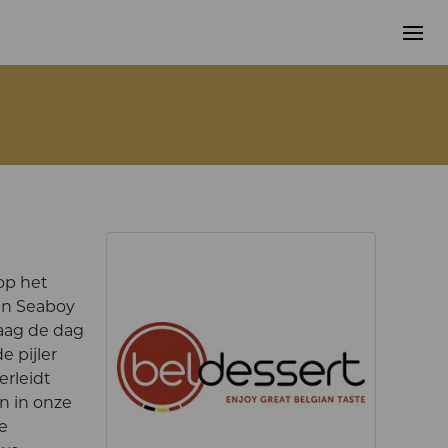
op het
en Seaboy
daag de dag
e pijler
erleidt
n in onze
e