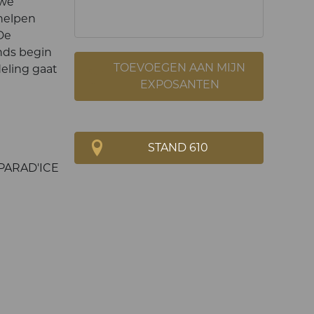
uwe
 helpen
De
nds begin
TOEVOEGEN AAN MIJN
deling gaat
EXPOSANTEN
STAND 610
 PARAD'ICE