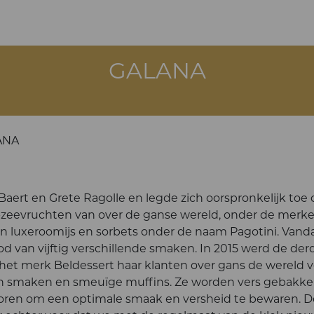
GALANA
ANA
aert en Grete Ragolle en legde zich oorspronkelijk toe 
 -zeevruchten van over de ganse wereld, onder de merk
e van luxeroomijs en sorbets onder de naam Pagotini. Van
 van vijftig verschillende smaken. In 2015 werd de derd
r het merk Beldessert haar klanten over gans de wereld v
an smaken en smeuïge muffins. Ze worden vers gebakke
roren om een optimale smaak en versheid te bewaren. D