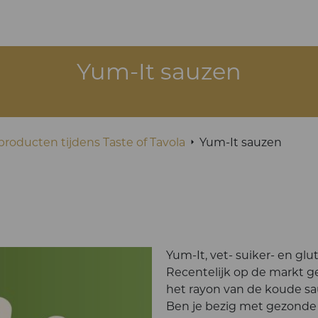
Yum-It sauzen
roducten tijdens Taste of Tavola
Yum-It sauzen
Yum-It, vet- suiker- en gl
Recentelijk op de markt g
het rayon van de koude s
Ben je bezig met gezonde v