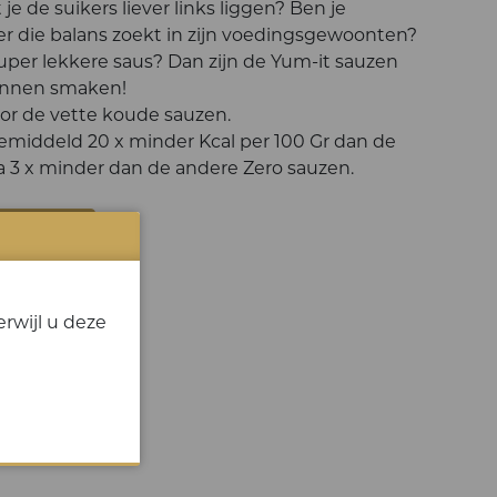
je de suikers liever links liggen? Ben je
 die balans zoekt in zijn voedingsgewoonten?
uper lekkere saus? Dan zijn de Yum-it sauzen
kunnen smaken!
oor de vette koude sauzen.
emiddeld 20 x minder Kcal per 100 Gr dan de
na 3 x minder dan de andere Zero sauzen.
 ONS
rwijl u deze