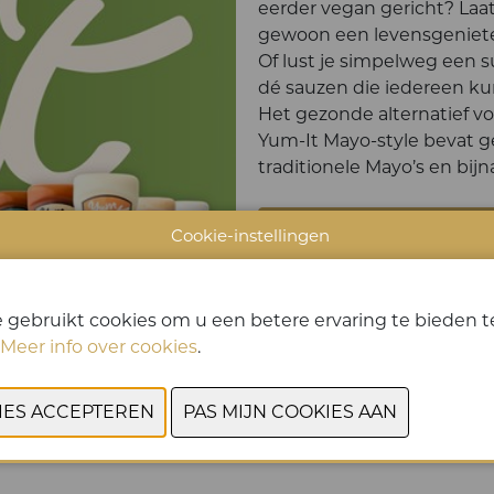
eerder vegan gericht? Laat 
gewoon een levensgenieter
Of lust je simpelweg een s
dé sauzen die iedereen 
Het gezonde alternatief v
Yum-It Mayo-style bevat g
traditionele Mayo’s en bij
CONTACTEER
Cookie-instellingen
 gebruikt cookies om u een betere ervaring te bieden te
Meer info over cookies
.
VORIGE
VOLGENDE