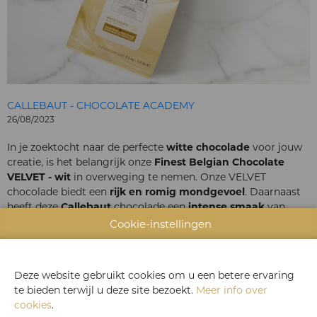
CALLEBAUT - CHOCOLATE ACADEMY
26/08/2023
In je zoektocht naar de perfecte
witte chocolade
voor jouw
creatie, is het belangrijk onze
Finest Belgian Chocolate
VELVET - wit
in overweging te nemen. Onze VELVET
chocolade biedt een
rijk en romig mondgevoel
. Daarnaast
heeft deze
Callebaut
chocolade een
intense smaak
van
verse melk met een snuifje zoetheid.
Cookie-instellingen
Bezoek ons op de onze stand en leer ook onze andere witte
chocolades kennen! Voor jouw creatie vind je bij ons vast wat
je nodig hebt!
Deze website gebruikt cookies om u een betere ervaring
te bieden terwijl u deze site bezoekt.
Meer info over
CONTACTEER ONS
cookies
.