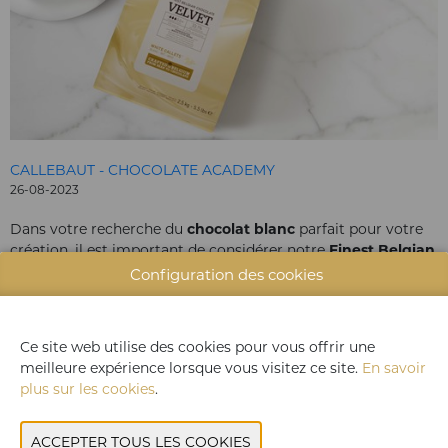
CALLEBAUT - CHOCOLATE ACADEMY
26-08-2023
Dans votre recherche du
chocolat blanc
parfait pour votre
création, il est important de considérer notre
Finest Belgian
Chocolate VELVET - blanc
. Notre chocolat VELVET offre
une
Configuration des cookies
sensation riche et crémeuse en bouche
. En outre, ce
chocolat Callebaut a
un goût intense
de lait frais avec une
pointe de douceur.
Ce site web utilise des cookies pour vous offrir une
Venez nous rendre visite à notre stand et découvrez
meilleure expérience lorsque vous visitez ce site.
En savoir
également nos autres chocolats blancs ! Pour votre création,
plus sur les cookies
.
vous êtes sûr de trouver ce qu'il vous faut chez nous !