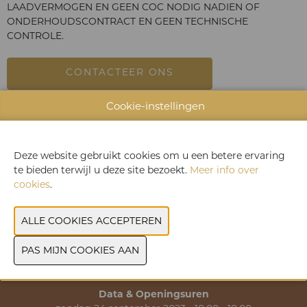
LAADVERMOGEN EN GEEN COC NODIG NADIEN OF
ONDERHOUDSCONTRACT EN GEEN TECHNISCHE
CONTROLE.
CONTACTEER ONS
Cookie-instellingen
VORIGE
VOLGENDE
Deze website gebruikt cookies om u een betere ervaring
te bieden terwijl u deze site bezoekt.
Meer info over
cookies
.
>> Praktische informatie
>> Contact
Data & Openingsuren