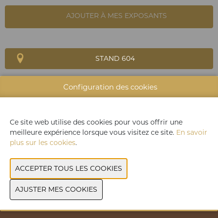
AJOUTER À MES EXPOSANTS
STAND 604
Configuration des cookies
SITE WEB CATALOGUE
GROUPE DE PRODUITS
Ce site web utilise des cookies pour vous offrir une
meilleure expérience lorsque vous visitez ce site.
En savoir
DÉCOUVREZ LES DERNIERS PRODUITS À TASTE OF
plus sur les cookies
.
TAVOLA
PRÉCÉDENT
SUIVANT