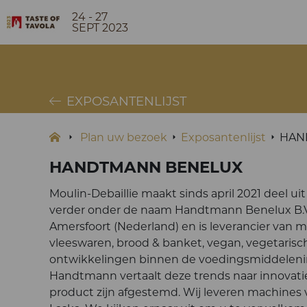
24 - 27
SEPT 2023
EXPOSANTENLIJST
Plan uw bezoek
Exposantenlijst
HAN
HANDTMANN BENELUX
Moulin-Debaillie maakt sinds april 2021 deel u
verder onder de naam Handtmann Benelux B.V.
Amersfoort (Nederland) en is leverancier van ma
vleeswaren, brood & banket, vegan, vegetarisc
ontwikkelingen binnen de voedingsmiddelenindus
Handtmann vertaalt deze trends naar innovati
product zijn afgestemd. Wij leveren machines v