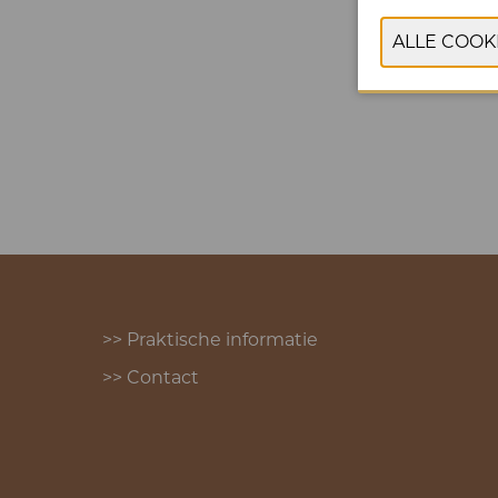
vleesve
>> Praktische informatie
>> Contact