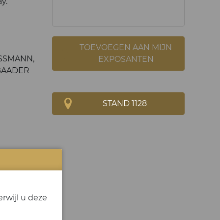
y.
TOEVOEGEN AAN MIJN
SSMANN,
EXPOSANTEN
 BAADER
STAND 1128
rwijl u deze