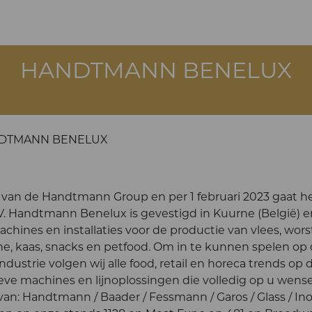
HANDTMANN BENELUX
DTMANN BENELUX
it van de Handtmann Group en per 1 februari 2023 gaat he
 Handtmann Benelux is gevestigd in Kuurne (België) e
chines en installaties voor de productie van vlees, wors
he, kaas, snacks en petfood. Om in te kunnen spelen op
trie volgen wij alle food, retail en horeca trends op d
eve machines en lijnoplossingen die volledig op u wen
an: Handtmann / Baader / Fessmann / Garos / Glass / Ino