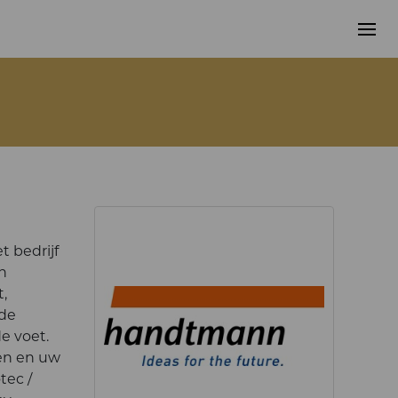
t bedrijf
n
t,
 de
e voet.
sen en uw
tec /