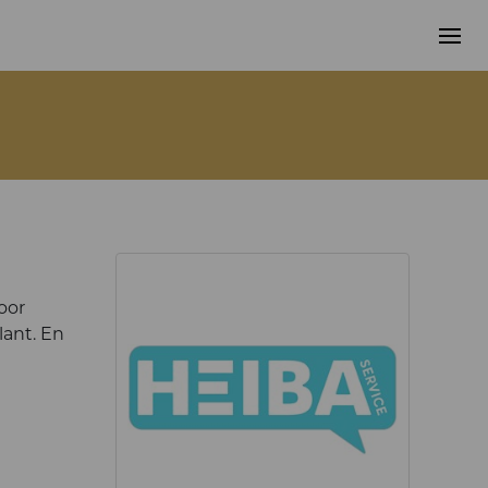
oor
lant. En