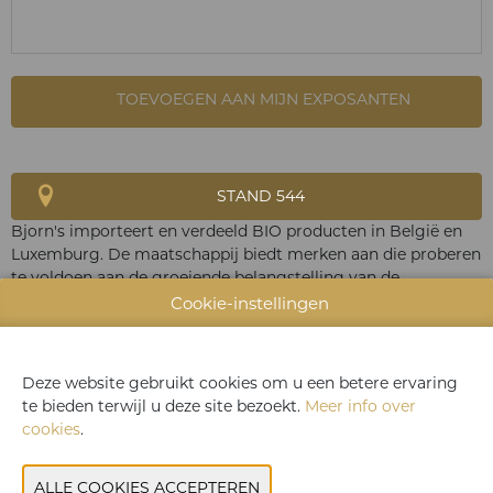
TOEVOEGEN AAN MIJN EXPOSANTEN
STAND 544
Bjorn's importeert en verdeeld BIO producten in België en
Luxemburg. De maatschappij biedt merken aan die proberen
te voldoen aan de groeiende belangstelling van de
consument voor gezonde consumptie alternatieven. De
Cookie-instellingen
catalogus bestaat uit producten met een hoge toegevoegde
waarde, gericht op welzijn, gezondheid en innovatie.
Deze website gebruikt cookies om u een betere ervaring
te bieden terwijl u deze site bezoekt.
Meer info over
WEBSITE CATALOGUS
cookies
.
PRODUCTGROEP