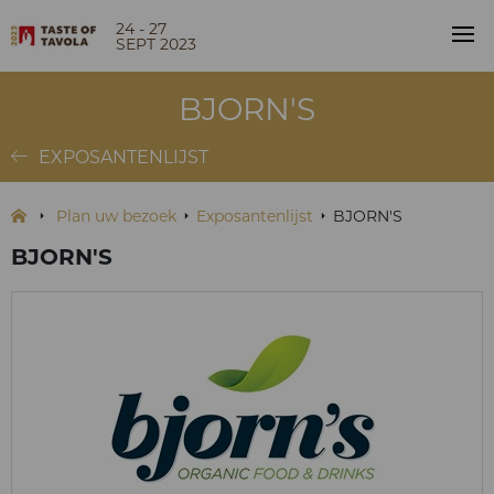
24 - 27
SEPT 2023
BJORN'S
EXPOSANTENLIJST
Plan uw bezoek
Exposantenlijst
BJORN'S
BJORN'S