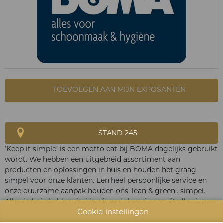
TOEVOEGEN AAN MIJN EXPOSANTEN
STAND 245
‘Keep it simple’ is een motto dat bij BOMA dagelijks gebruikt
wordt. We hebben een uitgebreid assortiment aan
producten en oplossingen in huis en houden het graag
simpel voor onze klanten. Een heel persoonlijke service en
onze duurzame aanpak houden ons ‘lean & green’. simpel.
Alles in huis hebben is één ding; de kennis om dit alles in een
Cookie-instellingen
slimme, efficiënte en leuke totaaloplossing te gebruiken is
net iets anders. Iedereen bij BOMA werkt elke dag erg hard