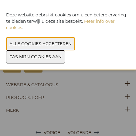
om het kennisleiderschap in onze branche te behouden.
Deze kennis delen wij graag met onze klanten. slim.
Deze website gebruikt cookies om u een betere ervaring
Schoonmaken is een vak en een noodzaak. BOMA maakt de
te bieden terwijl u deze site bezoekt.
Meer info over
schoonmaak persoonlijk. Onze aandacht voor ergonomie,
cookies
.
gezondheid en betrokkenheid bij alle
schoonmaakmedewerkers maken hen onze grootste
ambassadeurs met een glimlach op het gezicht en daar
doen we het voor. leuk.
WEBSITE & CATALOGUS
PRODUCTGROEP
MERK
VORIGE
VOLGENDE