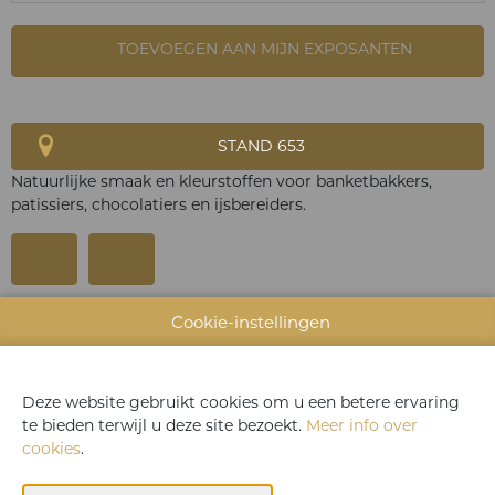
TOEVOEGEN AAN MIJN EXPOSANTEN
STAND 653
Natuurlijke smaak en kleurstoffen voor banketbakkers,
patissiers, chocolatiers en ijsbereiders.
Cookie-instellingen
WEBSITE & CATALOGUS
PRODUCTGROEP
Deze website gebruikt cookies om u een betere ervaring
FOTO'S
te bieden terwijl u deze site bezoekt.
Meer info over
cookies
.
MERK