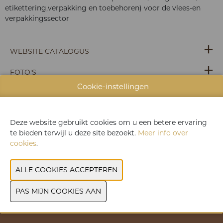
etikettering,verpakking en toebehoren) voor de vlees-en
verpakkingssector
WEBSITE CATALOGUS
FOTO'S
Cookie-instellingen
MERK
Deze website gebruikt cookies om u een betere ervaring
VORIGE
VOLGENDE
te bieden terwijl u deze site bezoekt.
Meer info over
cookies
.
>> Praktische informatie
>> Contact