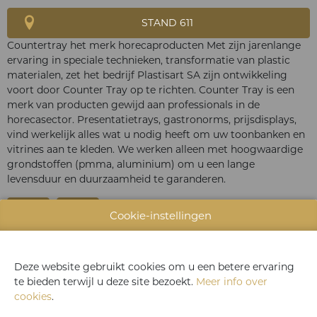
STAND 611
Countertray het merk horecaproducten Met zijn jarenlange
ervaring in speciale technieken, transformatie van plastic
materialen, zet het bedrijf Plastisart SA zijn ontwikkeling
voort door Counter Tray op te richten. Counter Tray is een
merk van producten gewijd aan professionals in de
horecasector. Presentatietrays, gastronorms, prijsdisplays,
vind werkelijk alles wat u nodig heeft om uw toonbanken en
vitrines aan te kleden. We werken alleen met hoogwaardige
grondstoffen (pmma, aluminium) om u een lange
levensduur en duurzaamheid te garanderen.
Cookie-instellingen
WEBSITE CATALOGUS
Deze website gebruikt cookies om u een betere ervaring
te bieden terwijl u deze site bezoekt.
Meer info over
PRODUCTGROEP
cookies
.