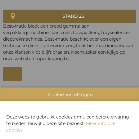
STAND 2S
Best-Matic biedt een breed gamma aan
verpakkingsmachines aan zoals flowpackers, traysealers en
dieptrekmachines. Best-matic beschikt over een eigen
technische dienst die ervoor zorgt dat het machinepark van
onze klanten vlot blijft draaien. Neem zeker een kijkje op
onze website bmpackaging.be
WEBSITE CATALOGUS
Cookie-instellingen
PRODUCTGROEP
Deze website gebruikt cookies om u een betere ervaring
ONTDEK DE NIEUWSTE PRODUCTEN TIJDENS
te bieden terwijl u deze site bezoekt.
Meer info over
TASTE OF TAVOLA
cookies
.