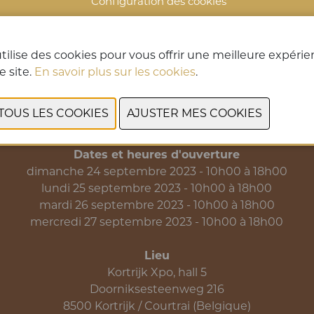
Configuration des cookies
tilise des cookies pour vous offrir une meilleure expéri
PRÉCÉDENT
SUIVANT
e site.
En savoir plus sur les cookies
.
Dates et heures d'ouverture
dimanche 24 septembre 2023 - 10h00 à 18h00
lundi 25 septembre 2023 - 10h00 à 18h00
mardi 26 septembre 2023 - 10h00 à 18h00
mercredi 27 septembre 2023 - 10h00 à 18h00
Lieu
Kortrijk Xpo, hall 5
Doorniksesteenweg 216
8500 Kortrijk / Courtrai (Belgique)