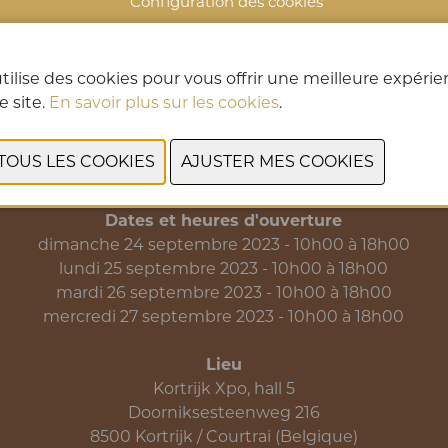
Configuration des cookies
tilise des cookies pour vous offrir une meilleure expéri
PRÉCÉDENT
SUIVANT
e site.
En savoir plus sur les cookies
.
Dates et heures d'ouverture
dimanche 24 septembre 2023 - 10h00 à 18h00
lundi 25 septembre 2023 - 10h00 à 18h00
mardi 26 septembre 2023 - 10h00 à 18h00
mercredi 27 septembre 2023 - 10h00 à 18h00
Lieu
Kortrijk Xpo, hall 5
Doorniksesteenweg 216
8500 Kortrijk / Courtrai (Belgique)