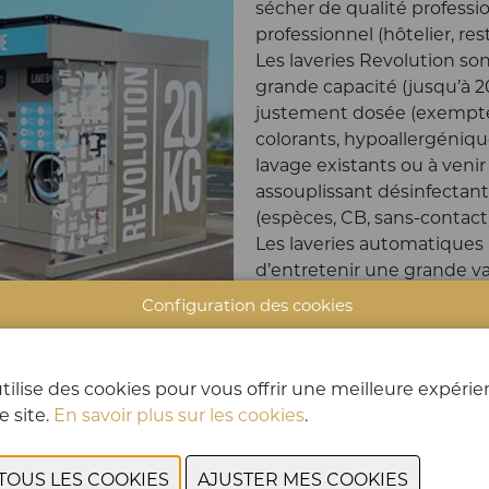
sécher de qualité professi
professionnel (hôtelier, res
Les laveries Revolution so
grande capacité (jusqu’à 2
justement dosée (exempte
colorants, hypoallergénique
lavage existants ou à venir
assouplissant désinfectan
(espèces, CB, sans-contact)
Les laveries automatiques
d’entretenir une grande vari
coussins, vêtements…). Pou
Configuration des cookies
quotidien pour assurer la 
fonctionnement des mach
RESTO'CLOCK
tilise des cookies pour vous offrir une meilleure expéri
Resto'Clock propose une 
e site.
En savoir plus sur les cookies
.
pizzas opérationnels 24 heu
Grâce à l'innovation tech
clients jusqu'à 8 grandes p