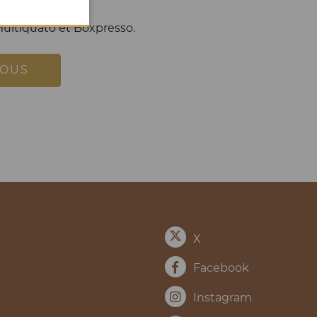
es.
 Multiquato et Boxpresso.
NOUS
X
Facebook
Instagram