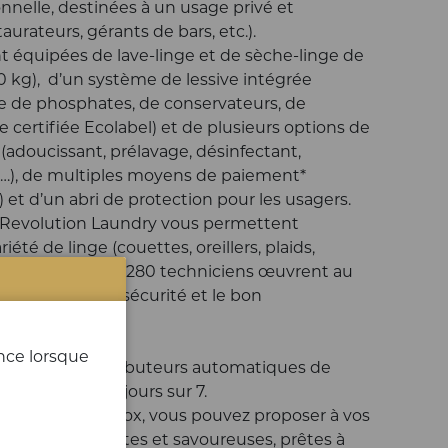
onnelle, destinées à un usage privé et
taurateurs, gérants de bars, etc.).
nt équipées de lave-linge et de sèche-linge de
0 kg), d’un système de lessive intégrée
 de phosphates, de conservateurs, de
 certifiée Ecolabel) et de plusieurs options de
 (adoucissant, prélavage, désinfectant,
t…), de multiples moyens de paiement*
 et d’un abri de protection pour les usagers.
 Revolution Laundry vous permettent
été de linge (couettes, oreillers, plaids,
r votre confort, 280 techniciens œuvrent au
maintenance, la sécurité et le bon
ines.
ence lorsque
gamme de distributeurs automatiques de
res sur 24 et 7 jours sur 7.
nologique Ovenbox, vous pouvez proposer à vos
izzas croustillantes et savoureuses, prêtes à