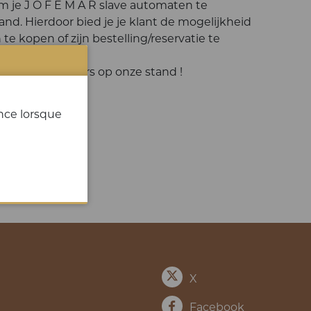
m je J O F E M A R slave automaten te
d. Hierdoor bied je je klant de mogelijkheid
e kopen of zijn bestelling/reservatie te
e.
e tijdens de beurs op onze stand !
NOUS
ence lorsque
X
Facebook