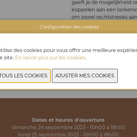
geeft je de mogelijkheid o
koppelen aan een lockerwan
om zowel rechtstreeks aan t
komen afhalen via een cod
Configuration des cookies
Alle extra snufjes ontdek j
CONTACTEZ 
tilise des cookies pour vous offrir une meilleure expéri
e site.
En savoir plus sur les cookies
.
PRÉCÉDENT
SUIVANT
Dates et heures d'ouverture
dimanche 24 septembre 2023 - 10h00 à 18h00
lundi 25 septembre 2023 - 10h00 à 18h00