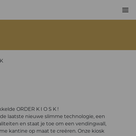
K
kelde ORDER K I O S K !
n de laatste nieuwe slimme technologie, een
liteiten en staat je toe om een vendingwall,
e kantine op maat te creëren. Onze kiosk