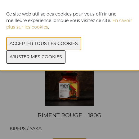
CATÉGORIE SUPERIEURE
Ce site web utilise des cookies pour vous offrir une
ELEAS
meilleure expérience lorsque vous visitez ce site.
En savoir
plus sur les cookies
.
LIRE PLUS
PIMENT ROUGE – 180G
KIPEPS / YAKA